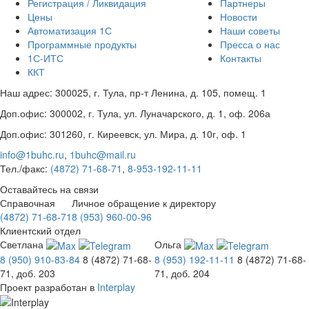
Регистрация / Ликвидация
Партнеры
Цены
Новости
Автоматизация 1С
Наши советы
Программные продукты
Пресса о нас
1С-ИТС
Контакты
ККТ
Наш адрес:
300025
,
г. Тула
,
пр-т Ленина, д. 105, помещ. 1
Доп.офис:
300002
,
г. Тула
,
ул. Луначарского, д. 1, оф. 206а
Доп.офис:
301260
,
г. Киреевск
,
ул. Мира, д. 10г, оф. 1
info@1buhc.ru
,
1buhc@mail.ru
Тел./факс:
(4872) 71-68-71
,
8-953-192-11-11
Оставайтесь на связи
Справочная
Личное обращение к директору
(4872) 71-68-71
8 (953) 960-00-96
Клиентский отдел
Светлана
Ольга
8 (950) 910-83-84
8 (4872) 71-68-
8 (953) 192-11-11
8 (4872) 71-68-
71, доб. 203
71, доб. 204
Проект разработан в
Interplay