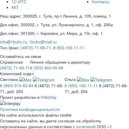
1С-ИТС
Контакты
ККТ
Наш адрес:
300025
,
г. Тула
,
пр-т Ленина, д. 105, помещ. 1
Доп.офис:
300002
,
г. Тула
,
ул. Луначарского, д. 1, оф. 206а
Доп.офис:
301260
,
г. Киреевск
,
ул. Мира, д. 10г, оф. 1
info@1buhc.ru
,
1buhc@mail.ru
Тел./факс:
(4872) 71-68-71
,
8-953-192-11-11
Оставайтесь на связи
Справочная
Личное обращение к директору
(4872) 71-68-71
8 (953) 960-00-96
Клиентский отдел
Светлана
Ольга
8 (950) 910-83-84
8 (4872) 71-68-
8 (953) 192-11-11
8 (4872) 71-68-
71, доб. 203
71, доб. 204
Проект разработан в
Interplay
Политика конфиденциальности
На сайте используются файлы cookie
Оставаясь на сайте, вы даете согласие на обработку
персональных данных в соответствии с
политикой
ООО «1