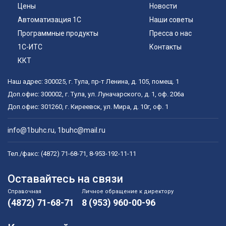
Цены
Новости
Автоматизация 1С
Наши советы
Программные продукты
Пресса о нас
1С-ИТС
Контакты
ККТ
Наш адрес:
300025
,
г. Тула
,
пр-т Ленина, д. 105, помещ. 1
Доп.офис:
300002
,
г. Тула
,
ул. Луначарского, д. 1, оф. 206а
Доп.офис:
301260
,
г. Киреевск
,
ул. Мира, д. 10г, оф. 1
info@1buhc.ru
,
1buhc@mail.ru
Тел./факс:
(4872) 71-68-71
,
8-953-192-11-11
Оставайтесь на связи
Справочная
Личное обращение к директору
(4872) 71-68-71
8 (953) 960-00-96