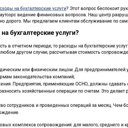
сходы на бухгалтерские услуги
? Этот вопрос беспокоит ру
 аутсорс ведение финансовых вопросов. Наш центр разруш
рно дорого. Мы предлагаем клиентам обслуживание по са
 на бухгалтерские услуги?
сть в отчетном периоде, то расходы на бухгалтерские усл
В любом другом случае, рассчитывая стоимость сопровож
идическим или физическим лицом. Для предпринимателей у
рмам законодательства компаний;
ения. Предприятия, применяющие ОСНО, должны сдавать о
разносить хозяйственные операции по счетам. Это делает р
тво сотрудников и проведенных операций за месяц. Чем 
ождение.
овых комплекса сопровождения: для малого, среднего и к