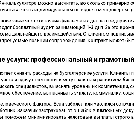
йн-калькулятора можно высчитать, во сколько примерно о
ассчитывается в индивидуальном порядке с менеджером це
также зависят от состояния финансовых дел на предприятии
одят бесплатный аудит, занимающий 1-3 дня. За это врем
схема дальнейшего взаимодействия. С клиентом подписыва
 требуемые позиции сопровождения. Контракт может быт
ие услуги: профессиональный и грамотный
гает снизить расходы на бухгалтерские услуги. Клиенты 
чета и сдачу отчетности, и могут заняться развитием бизн
искать специалистов, выяснять уровень их компетенции, 
ное обеспечение, выплачивать з/плату, коммуналку, соци
человеческого фактора. Если заболел или уволился сотруд
ботник. Заказчик застрахован от ошибок в платежных доку
Мы поможем минимизировать налоговые выплаты строго в 