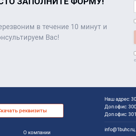
СТО ЗАПОЛНИТЕ ФОРМУ!
резвоним в течение 10 минут и
нсультируем Вас!
с
Наш адрес:
3
Доп.офис:
30
Скачать реквизиты
Доп.офис:
30
info@1buhc.ru
О компании