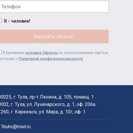
Я - человек!
Я принимаю
условия Оферты
по использованию сайта и
огласен с
Политикой конфиденциальности
00025
,
г. Тула
,
пр-т Ленина, д. 105, помещ. 1
0002
,
г. Тула
,
ул. Луначарского, д. 1, оф. 206а
1260
,
г. Киреевск
,
ул. Мира, д. 10г, оф. 1
,
1buhc@mail.ru