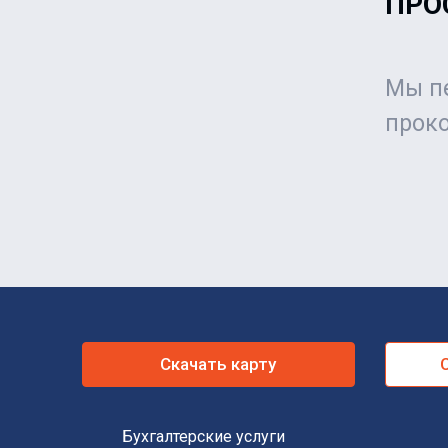
ПРО
Мы пе
проко
Скачать карту
Бухгалтерские услуги