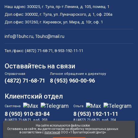
Наш адрес:
300025
,
г. Тула
,
пр-т Ленина, д. 105, помещ. 1
Доп.офис:
300002
,
г. Тула
,
ул. Луначарского, д. 1, оф. 206а
Доп.офис:
301260
,
г. Киреевск
,
ул. Мира, д. 10г, оф. 1
info@1buhc.ru
,
1buhc@mail.ru
Тел./факс:
(4872) 71-68-71
,
8-953-192-11-11
Оставайтесь на связи
Справочная
Личное обращение к директору
(4872) 71-68-71
8 (953) 960-00-96
Клиентский отдел
Светлана
Ольга
8 (950) 910-83-84
8 (953) 192-11-11
8 (4872) 71-68-71, доб. 203
8 (4872) 71-68-71, доб. 204
На сайте используются файлы cookie
Оставаясь на сайте, вы даете согласие на обработку персональных данных
в соответствии с
политикой
ООО «1 Бухгалтерский Центр»
Проект разработан в
Interplay