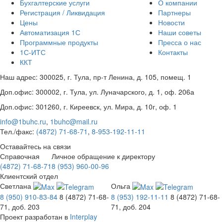
Бухгалтерские услуги
О компании
Регистрация / Ликвидация
Партнеры
Цены
Новости
Автоматизация 1С
Наши советы
Программные продукты
Пресса о нас
1С-ИТС
Контакты
ККТ
Наш адрес:
300025
,
г. Тула
,
пр-т Ленина, д. 105, помещ. 1
Доп.офис:
300002
,
г. Тула
,
ул. Луначарского, д. 1, оф. 206а
Доп.офис:
301260
,
г. Киреевск
,
ул. Мира, д. 10г, оф. 1
info@1buhc.ru
,
1buhc@mail.ru
Тел./факс:
(4872) 71-68-71
,
8-953-192-11-11
Оставайтесь на связи
Справочная
Личное обращение к директору
(4872) 71-68-71
8 (953) 960-00-96
Клиентский отдел
Светлана
Ольга
8 (950) 910-83-84
8 (4872) 71-68-
8 (953) 192-11-11
8 (4872) 71-68-
71, доб. 203
71, доб. 204
Проект разработан в
Interplay