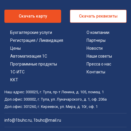
Скачать карту
Скачать реквизиты
Бухгалтерские услуги
О компании
Регистрация / Ликвидация
Партнеры
Цены
Новости
Автоматизация 1С
Наши советы
Программные продукты
Пресса о нас
1С-ИТС
Контакты
ККТ
Наш адрес:
300025
,
г. Тула
,
пр-т Ленина, д. 105, помещ. 1
Доп.офис:
300002
,
г. Тула
,
ул. Луначарского, д. 1, оф. 206а
Доп.офис:
301260
,
г. Киреевск
,
ул. Мира, д. 10г, оф. 1
info@1buhc.ru
,
1buhc@mail.ru