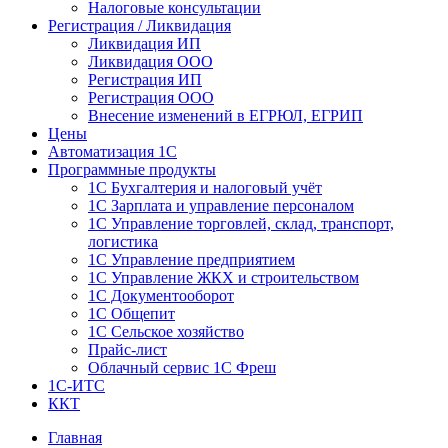
Налоговые консультации
Регистрация / Ликвидация
Ликвидация ИП
Ликвидация ООО
Регистрация ИП
Регистрация ООО
Внесение изменений в ЕГРЮЛ, ЕГРИП
Цены
Автоматизация 1С
Программные продукты
1С Бухгалтерия и налоговый учёт
1С Зарплата и управление персоналом
1С Управление торговлей, склад, транспорт,
логистика
1С Управление предприятием
1С Управление ЖКХ и строительством
1С Документооборот
1С Общепит
1С Сельское хозяйство
Прайс-лист
Облачный сервис 1С Фреш
1С-ИТС
ККТ
Главная