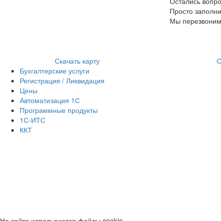
Остались вопр
Просто заполн
Мы перезвоним 
Скачать карту
С
Бухгалтерские услуги
Регистрация / Ликвидация
Цены
Автоматизация 1С
Программные продукты
1С-ИТС
ККТ
На сайте используются файлы cookie