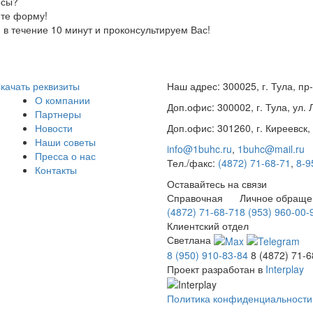
осы?
ите форму!
в течение 10 минут и проконсультируем Вас!
качать реквизиты
Наш адрес:
300025
,
г. Тула
,
пр-
О компании
Доп.офис:
300002
,
г. Тула
,
ул. 
Партнеры
Новости
Доп.офис:
301260
,
г. Киреевск
,
Наши советы
info@1buhc.ru
,
1buhc@mail.ru
Пресса о нас
Тел./факс:
(4872) 71-68-71
,
8-9
Контакты
Оставайтесь на связи
Справочная
Личное обращен
(4872) 71-68-71
8 (953) 960-00-
Клиентский отдел
Светлана
8 (950) 910-83-84
8 (4872) 71-6
Проект разработан в
Interplay
Политика конфиденциальности